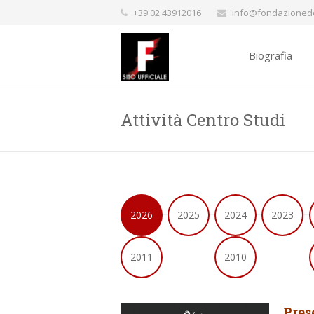
+39 02 43912016
info@fondazionede
Biografia
Attività Centro Studi
2026
2025
2024
2023
2011
2010
Pres