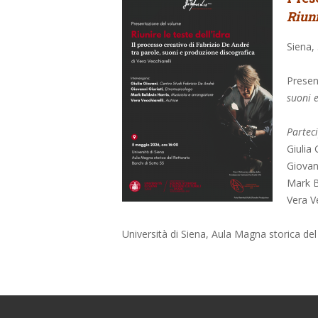
Riuni
Siena,
Present
suoni 
Partec
Giulia
Giovan
Mark B
Vera Ve
Università di Siena, Aula Magna storica de