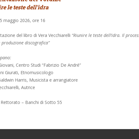
re le teste dell’idra
 5 maggio 2026, ore 16
azione del libro di Vera Vecchiarelli
“Riunire le teste dell’idra. Il proc
e produzione discografica”
ipano:
 Giovani, Centro Studi “Fabrizio De André”
ni Giurati, Etnomusicologo
aldwin Harris, Musicista e arrangiatore
cchiarelli, Autrice
l Rettorato – Banchi di Sotto 55