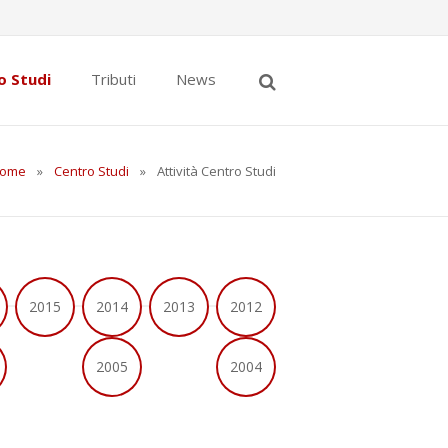
o Studi
Tributi
News
ome
»
Centro Studi
»
Attività Centro Studi
2015
2014
2013
2012
2005
2004
Nel corso del 2025 il Cent