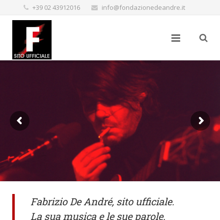
+39 02 43912016
info@fondazionedeandre.it
Fabrizio De André, sito ufficiale.
La sua musica e le sue parole.