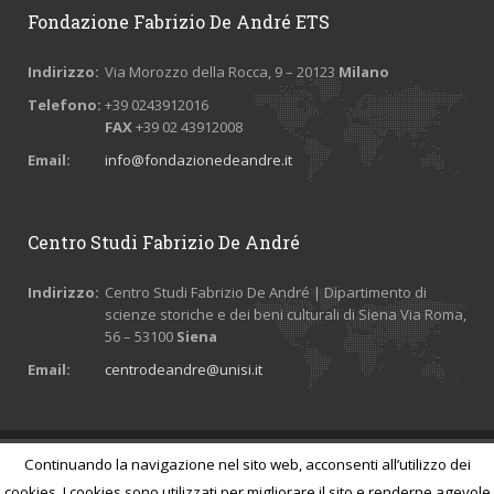
Fondazione Fabrizio De André ETS
Indirizzo:
Via Morozzo della Rocca, 9 – 20123
Milano
Telefono:
+39 0243912016
FAX
+39 02 43912008
Email:
info@fondazionedeandre.it
Centro Studi Fabrizio De André
Indirizzo:
Centro Studi Fabrizio De André | Dipartimento di
scienze storiche e dei beni culturali di Siena Via Roma,
56 – 53100
Siena
Email:
centrodeandre@unisi.it
Continuando la navigazione nel sito web, acconsenti all’utilizzo dei
© 2026 Tutti i diritti riservati Fondazione Fabrizio De André ETS - P. IVA
01407720992 -
Credits
-
Privacy e cookies policy
cookies. I cookies sono utilizzati per migliorare il sito e renderne agevole