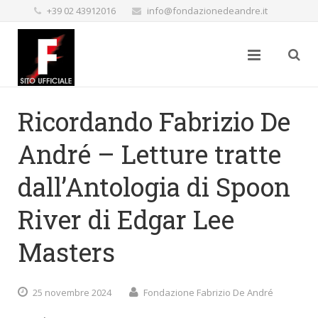
+39 02 43912016
info@fondazionedeandre.it
Ricordando Fabrizio De
André – Letture tratte
dall’Antologia di Spoon
River di Edgar Lee
Masters
25 novembre 2024
Fondazione Fabrizio De André