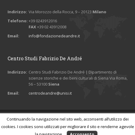
Indirizzo:
Via Morozzo della Rocca, 9 – 20123
Milano
Telefono:
+39 0243912016
FAX
+39 02 43912008
Email:
info@fondazionedeandre.it
Centro Studi Fabrizio De André
Indirizzo:
Centro Studi Fabrizio De André | Dipartimento di
scienze storiche e dei beni culturali di Siena Via Roma,
56 – 53100
Siena
Email:
centrodeandre@unisi.it
Continuando la navigazione nel sito web, acconsenti all’utilizzo dei
© 2026 Tutti i diritti riservati Fondazione Fabrizio De André ETS - P. IVA
01407720992 -
Credits
-
Privacy e cookies policy
cookies. I cookies sono utilizzati per migliorare il sito e renderne agevole
la navigazione.
Acconsento