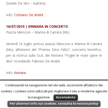
Davide De Vito – batteria
Info:
Cristiano De André
16/07/2010 | KINNARA IN CONCERTO
Piazza Menconi
– Marina di Carrara (Ms)
Venerdì 16 luglio presso piazza Menconi a Marina di Carrara
(Ms), all’interno del “Premio Dino Felici”, concerto benefico,
per la ricerca sulla SLA, dei Kinnara “Foglie le mani spine le
dita” ricordando Fabrizio De André.
Info:
Kinnara
16/07/2010 | ANIME SALVE… IN TERRA E IN MARE
Continuando la navigazione nel sito web, acconsenti all’utilizzo dei
Piazza Garibaldi
– Santeramo in Colle (Ba)
cookies. I cookies sono utilizzati per migliorare il sito e renderne agevole
la navigazione.
Acconsento
Venerdì 16 luglio presso Piazza Garibaldi a Santeramo in
Per ulteriori info sui cookies, consulta la nostra policy
Colle (Ba), il gruppo giovanile di teatrodanza “Sentieri