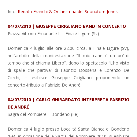
Info:
Renato Franchi & Orchestrina del Suonatore Jones
04/07/2010 | GIUSEPPE CIRIGLIANO BAND IN CONCERTO
Piazza Vittorio Emanuele II
– Finale Ligure (Sv)
Domenica 4 luglio alle ore 22.00 circa, a Finale Ligure (Sv),
nell’ambito della manifestazione “Il mio cane è un po’ di
tempo che si chiama Libero”, dopo lo spettacolo “L’ho visto
di spalle che partiva” di Fabrizio Dossena e Lorenzo De
Ciechi, si esibisce Giuseppe Cirigliano proponendo un
concerto-tributo a Fabrizio De André.
04/07/2010 | CARLO GHIRARDATO INTERPRETA FABRIZIO
DE ANDRÉ
Sagra del Pompiere
– Bondeno (Fe)
Domenica 4 luglio presso Località Santa Bianca di Bondeno
(Fe), in occasione della Sagra del Pompiere 2010, si esibisce