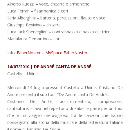
Alberto Ruozzi – voce, chitarre e armoniche
Luca Ferrari – fisarmonica e cori
Ilaria Alberghini – batteria, percussioni, flauto e voce
Giuseppe Bevivino – chitarre
Luca Jack Sberveglieri – contrabbasso e basso elettrico
Marialaura Demartino – cori
Info:
FaberNoster
–
MySpace FaberNoster
14/07/2010 | DE ANDRÉ CANTA DE ANDRÉ
Castello
– Udine
Mercoledì 14 luglio presso il Castello a Udine, Cristiano De
Andrè presenta il suo tour “De André canta De André”.
Cristiano De André, polistrumentista, compositore,
cantautore, scava nel repertorio di Faber e parte per un tour
che è un viaggio meraviglioso fra le canzoni che hanno
consegnato alla storia della musica e della letteratura italiana
il nome di Fabrizio De André.