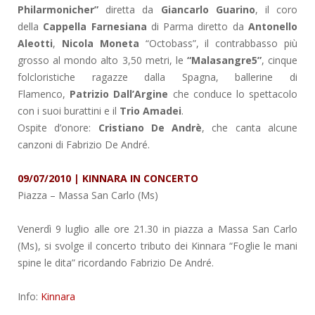
Philarmonicher”
diretta da
Giancarlo Guarino
, il coro
della
Cappella Farnesiana
di Parma diretto da
Antonello
Aleotti
,
Nicola Moneta
“Octobass”, il contrabbasso più
grosso al mondo alto 3,50 metri, le
“Malasangre5”
, cinque
folcloristiche ragazze dalla Spagna, ballerine di
Flamenco,
Patrizio Dall’Argine
che conduce lo spettacolo
con i suoi burattini e il
Trio Amadei
.
Ospite d’onore:
Cristiano De Andrè
, che canta alcune
canzoni di Fabrizio De André.
09/07/2010 | KINNARA IN CONCERTO
Piazza
– Massa San Carlo (Ms)
Venerdì 9 luglio alle ore 21.30 in piazza a Massa San Carlo
(Ms), si svolge il concerto tributo dei Kinnara “Foglie le mani
spine le dita” ricordando Fabrizio De André.
Info:
Kinnara