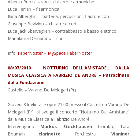
Alberto Ruozzi – voce, chitarre e armoniche
Luca Ferrari – fisarmonica
Ilaria Alberghini – batteria, percussioni, flauto e cori
Giuseppe Bevivino – chitarre e cori
Luca Jack Sberveglieri – contrabbasso e basso elettrico
Marialaura Demartino – cori
Info:
FaberNoster
–
MySpace FaberNoster
08/07/2010 | NOTTURNO DELL’AMISTADE… DALLA
MUSICA CLASSICA A FABRIZIO DE ANDRÉ – Patrocinato
dalla Fondazione
Castello
– Varano De Melegari (Pr)
Giovedì 8 luglio alle opre 21.00 presso il Castello a Varano De
Melegari (Pr), si svolge il concerto “Notturno Dell’Amistade”
dalla Musica Classica a Fabrizio De André.
Intervengono
Markus Stockhausen
tromba, Tara
Bouman
clarinetto
, l’orchestra
“Vianiner