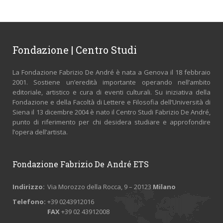
Fondazione | Centro Studi
La Fondazione Fabrizio De André è nata a Genova il 18 febbraio
2001. Sostiene un’eredità importante operando nell’ambito
editoriale, artistico e cura di eventi culturali. Su iniziativa della
Fondazione e della Facoltà di Lettere e Filosofia dell’Università di
Siena il 13 dicembre 2004 è nato il Centro Studi Fabrizio De André,
punto di riferimento per chi desidera studiare e approfondire
l’opera dell’artista.
Fondazione Fabrizio De André ETS
Indirizzo:
Via Morozzo della Rocca, 9 – 20123
Milano
Telefono:
+39 0243912016
FAX
+39 02 43912008