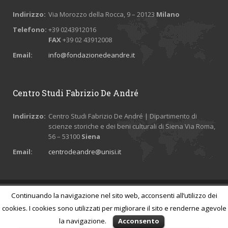
Indirizzo:
Via Morozzo della Rocca, 9 – 20123
Milano
Telefono:
+39 0243912016
FAX
+39 02 43912008
Email:
info@fondazionedeandre.it
Centro Studi Fabrizio De André
Indirizzo:
Centro Studi Fabrizio De André | Dipartimento di
scienze storiche e dei beni culturali di Siena Via Roma,
56 – 53100
Siena
Email:
centrodeandre@unisi.it
Continuando la navigazione nel sito web, acconsenti all’utilizzo dei
© 2026 Tutti i diritti riservati Fondazione Fabrizio De André ETS - P. IVA
01407720992 -
Credits
-
Privacy e cookies policy
cookies. I cookies sono utilizzati per migliorare il sito e renderne agevole
la navigazione.
Acconsento