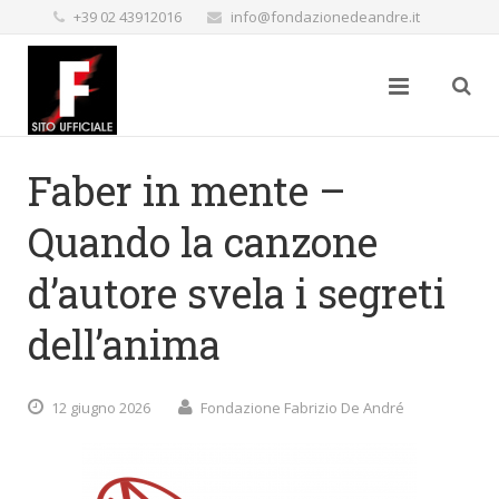
+39 02 43912016
info@fondazionedeandre.it
Faber in mente –
Quando la canzone
d’autore svela i segreti
dell’anima
12 giugno 2026
Fondazione Fabrizio De André