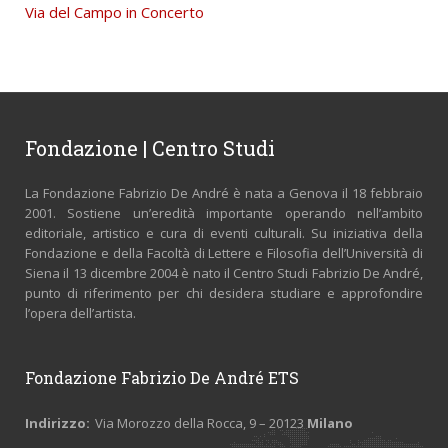
Via del Campo in Concerto
Fondazione | Centro Studi
La Fondazione Fabrizio De André è nata a Genova il 18 febbraio
2001. Sostiene un’eredità importante operando nell’ambito
editoriale, artistico e cura di eventi culturali. Su iniziativa della
Fondazione e della Facoltà di Lettere e Filosofia dell’Università di
Siena il 13 dicembre 2004 è nato il Centro Studi Fabrizio De André,
punto di riferimento per chi desidera studiare e approfondire
l’opera dell’artista.
Fondazione Fabrizio De André ETS
Indirizzo:
Via Morozzo della Rocca, 9 – 20123
Milano